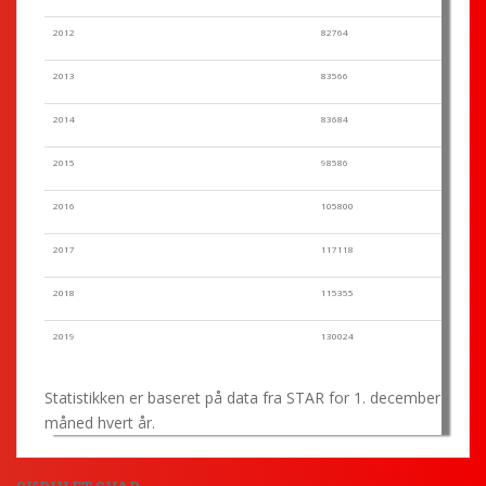
2012
82764
2013
83566
2014
83684
2015
98586
2016
105800
2017
117118
2018
115355
2019
130024
Statistikken er baseret på data fra STAR for 1. december
måned hvert år.