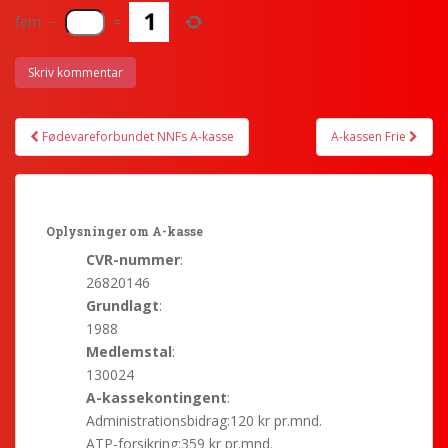
fem
−
=
Fødevareforbundet NNFs A-kasse
A-kassen Frie
Post navigation
Oplysninger om A-kasse
CVR-nummer
:
26820146
Grundlagt
:
1988
Medlemstal
:
130024
A-kassekontingent
:
Administrationsbidrag:120 kr pr.mnd.
ATP-forsikring:359 kr pr.mnd.