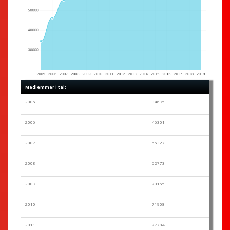
Medlemmer i tal:
2005
34695
2006
46301
2007
55327
2008
62773
2009
70155
2010
71908
2011
77784