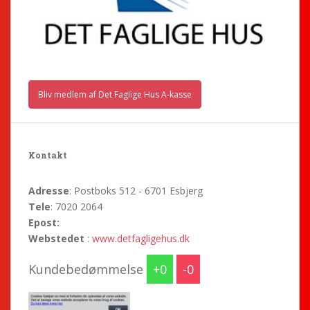
Bliv medlem af Det Faglige Hus A-kasse
Kontakt
Adresse
: Postboks 512 - 6701 Esbjerg
Tele
: 7020 2064
Epost:
Webstedet
:
www.detfagligehus.dk
Kundebedømmelse
0
0