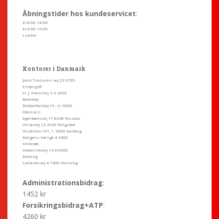
Åbningstider hos kundeservicet
:
kl 8:00-18:00
kl 8:00-16:00
Lukket
Kontorer i Danmark
John Tranums vej 23 6705
Esbjerg Ø
H. J. Holst Vej 3-5 2605
Brøndby
Middelfartvej 9F, st. 5000
Odense C.
Agerbæksvej 17 8240 Risskov
Vestervej 23 4100 Ringsted
Vesterbro 101, 1. 9000 Aalborg
Kongens Vænge 4 3400
Hillerød
Haderslevvej 14 A 6000
Kolding
Lollandsvej 4 7400 Herning
Administrationsbidrag
:
1452 kr
Forsikringsbidrag+ATP
:
4260 kr