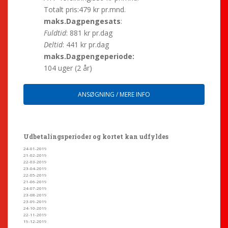
Totalt pris:479 kr pr.mnd.
maks.Dagpengesats
:
Fuldtid
: 881 kr pr.dag
Deltid
: 441 kr pr.dag
maks.Dagpengeperiode:
104 uger (2 år)
ANSØGNING / MERE INFO
Udbetalingsperioder og kortet kan udfyldes
24-01-2019
21-02-2019
22-03-2019
23-04-2019
22-05-2019
21-06-2019
24-07-2019
23-08-2019
23-09-2019
24-10-2019
22-11-2019
19-12-2019