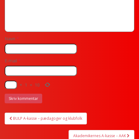
Navn
*
E-mail
*
+
1
=
10
BULP A-kasse – pædagoger og klubfolk
Post navigation
Akademikernes A-kasse – AAK