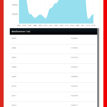
Medlemmer i tal:
2005
152841
2006
137303
2007
131074
2008
129816
2009
130830
2010
129693
2011
132956
2012
134617