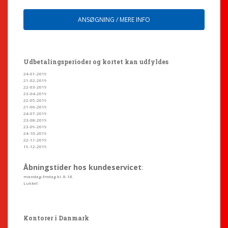
ANSØGNING / MERE INFO
Udbetalingsperioder og kortet kan udfyldes
24-01-2019
21-02-2019
22-03-2019
23-04-2019
22-05-2019
21-06-2019
24-07-2019
23-08-2019
23-09-2019
24-10-2019
22-11-2019
19-12-2019
Åbningstider hos kundeservicet
:
mandag-fredag kl. 8-18.
Lukket
Kontorer i Danmark