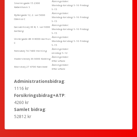
Åbningstider:
Snorresgade 15 2300
Mandag-torsdag: 9-16 Fredag:
København S
9-15
Åbningstider:
Ryttergade 12, 2. sal 5000
Mandag-torsdag: 9-16 Fredag:
Odense C
9-15
Åbningstider:
Gasværksvej 30 B, 1. sal 9000
Mandag-torsdag: 9-16 Fredag:
Aalborg
9-15
Åbningstider:
Vestergade 48 H 8000 Aarhus
Mandag-torsdag: 9-16 Fredag:
C
9-15
Åbningstider:
Neksøvej 7A 7400 Herning
onsdag: 9-12
Åbningstider:
Haderslevvej 36 6000 Kolding
Efter aftale
Åbningstider:
Marskvej 27 4700 Næstved
Efter aftale
Administrationsbidrag
:
1116 kr
Forsikringsbidrag+ATP
:
4260 kr
Samlet bidrag
:
52812 kr