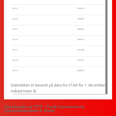
2013
136616
2014
136828
2015
140005
2016
140601
2017
142100
2018
129477
2019
130870
Statistikken er baseret på data fra STAR for 1. december
måned hvert år.
One thought on “
FTF – Funktionærernes og
Tjenestemændenes A-kasse
”