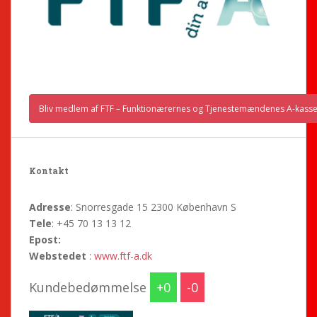
Bliv medlem af FTF – Funktionærernes og Tjenestemændenes A-kass
Kontakt
Adresse
: Snorresgade 15 2300 København S
Tele
: +45 70 13 13 12
Epost:
Webstedet
:
www.ftf-a.dk
Kundebedømmelse
0
0