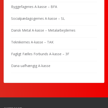
Byggefagenes A-kasse – BFA
Socialpædagogernes A-kasse – SL
Dansk Metal A-kasse – Metalarbejdernes
Teknikernes A-kasse – TAK
Fagligt Fælles Forbunds A-kasse – 3F
Dana uafhængig A-kasse