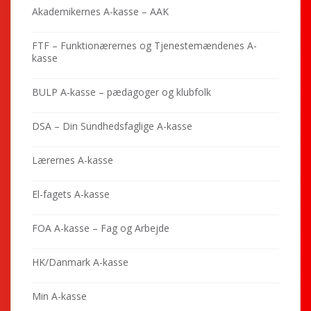
Akademikernes A-kasse – AAK
FTF – Funktionærernes og Tjenestemændenes A-
kasse
BULP A-kasse – pædagoger og klubfolk
DSA – Din Sundhedsfaglige A-kasse
Lærernes A-kasse
El-fagets A-kasse
FOA A-kasse – Fag og Arbejde
HK/Danmark A-kasse
Min A-kasse