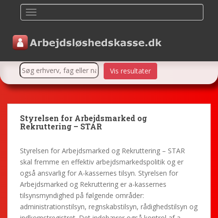
TOGGLE NAVIGATION
Styrelsen for Arbejdsmarked og
Rekruttering – STAR
Styrelsen for Arbejdsmarked og Rekruttering – STAR
skal fremme en effektiv arbejdsmarkedspolitik og er
også ansvarlig for A-kassernes tilsyn. Styrelsen for
Arbejdsmarked og Rekruttering er a-kassernes
tilsynsmyndighed på følgende områder:
administrationstilsyn, regnskabstilsyn, rådighedstilsyn og
indkomstregistret. Det indebærer også kontrol af a-