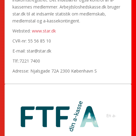
kassernes medlemmer. Arbejdsloshedskasse.dk bruger
star.dk til at indsamle statistik om medlemskab,
medlemstal og a-kassekontingent.
Websted:
www.star.dk
CVR-nr: 55 56 85 10
E-mail: star@star.dk
Tlf.:7221 7400
Adresse: Njalsgade 72A 2300 København S
En a-