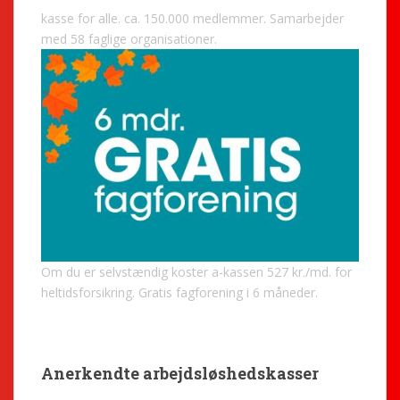
kasse for alle. ca. 150.000 medlemmer. Samarbejder
med 58 faglige organisationer.
Om du er selvstændig koster a-kassen 527 kr./md. for
heltidsforsikring. Gratis fagforening i 6 måneder.
Anerkendte arbejdsløshedskasser